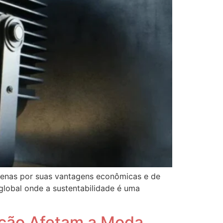
apenas por suas vantagens econômicas e de
global onde a sustentabilidade é uma
nação Afetam a Moda