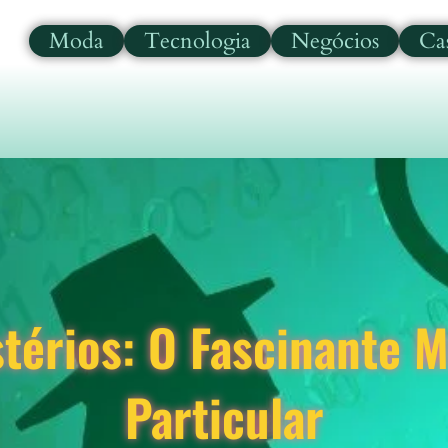
Moda
Tecnologia
Negócios
Ca
térios: O Fascinante M
Particular