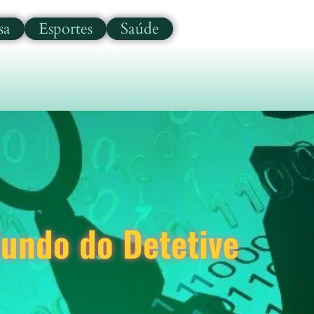
sa
Esportes
Saúde
undo do Detetive