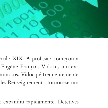
século XIX. A profissão começou a
r Eugène François Vidocq, um ex-
iminosos. Vidocq é frequentemente
u des Renseignements, tornou-se um
se expandiu rapidamente. Detetives