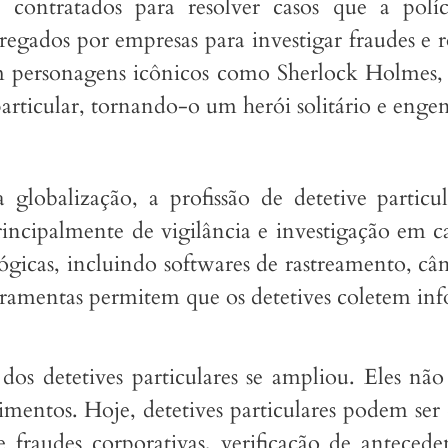
e contratados para resolver casos que a pol
egados por empresas para investigar fraudes e r
com personagens icônicos como Sherlock Holmes
articular, tornando-o um herói solitário e enge
lobalização, a profissão de detetive particul
rincipalmente de vigilância e investigação em 
icas, incluindo softwares de rastreamento, câm
erramentas permitem que os detetives coletem in
dos detetives particulares se ampliou. Eles não
imentos. Hoje, detetives particulares podem se
e fraudes corporativas, verificação de antecede